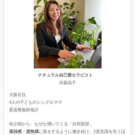
ナチュラル自己愛セラピスト
永森晶子
大阪在住
4人の子どものシングルママ
柔道整復師免許
幼少期から、なぜか湧いてくる「自死願望」
孤独感・虚無感
に蓋をするように働き続け、2度意識を失うほ