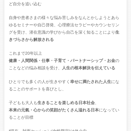
ど自分を追い込む
自身や患者さまの様々な悩み苦しみをなんとかしようとあら
ゆるセミナーや自己啓発、心理療法セラピーやカウンセリン
グを受け、潜在意識の学びから自己を深く知ることにより
生
きづらさから解放される
これまで20年以上
健康・人間関係・仕事・子育て・パートナーシップ・お金
の
ことなどの悩み相談を受け、
人生の根本解決を伝えている
ひとりでも多くの人が生きやすく
幸せに満たされた人生
にな
ることのサポートを喜びとし、
子どもも大人も
生きることを楽しめる日本社会
、
本来の元氣・心からの笑顔がたくさん溢れる日本
になってい
ることが目標