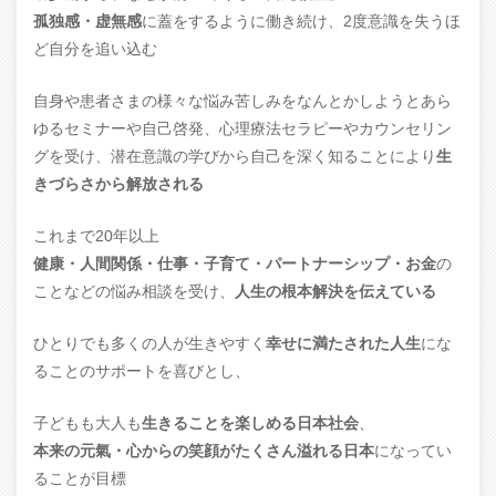
孤独感・虚無感
に蓋をするように働き続け、2度意識を失うほ
ど自分を追い込む
自身や患者さまの様々な悩み苦しみをなんとかしようとあら
ゆるセミナーや自己啓発、心理療法セラピーやカウンセリン
グを受け、潜在意識の学びから自己を深く知ることにより
生
きづらさから解放される
これまで20年以上
健康・人間関係・仕事・子育て・パートナーシップ・お金
の
ことなどの悩み相談を受け、
人生の根本解決を伝えている
ひとりでも多くの人が生きやすく
幸せに満たされた人生
にな
ることのサポートを喜びとし、
子どもも大人も
生きることを楽しめる日本社会
、
本来の元氣・心からの笑顔がたくさん溢れる日本
になってい
ることが目標