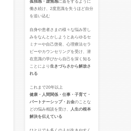
孤独感・虚無感
に蓋をするように
働き続け、2度意識を失うほど自分
を追い込む
自身や患者さまの様々な悩み苦し
みをなんとかしようとあらゆるセ
ミナーや自己啓発、心理療法セラ
ピーやカウンセリングを受け、潜
在意識の学びから自己を深く知る
ことにより
生きづらさから解放さ
れる
これまで20年以上
健康・人間関係・仕事・子育て・
パートナーシップ・お金
のことな
どの悩み相談を受け、
人生の根本
解決を伝えている
ひとりでも多くの人が生きやすく