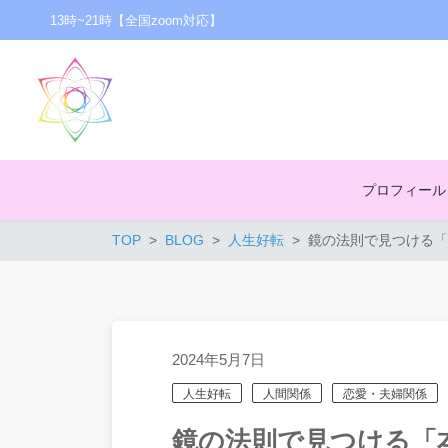
13時~21時【全国zoom対応】
プロフィール
TOP
BLOG
人生好転
鏡の法則で見つける「
2024年5月7日
人生好転
人間関係
恋愛・夫婦関係
鏡の法則で見つける「