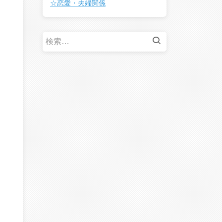
☆恋愛・夫婦関係
検
索: