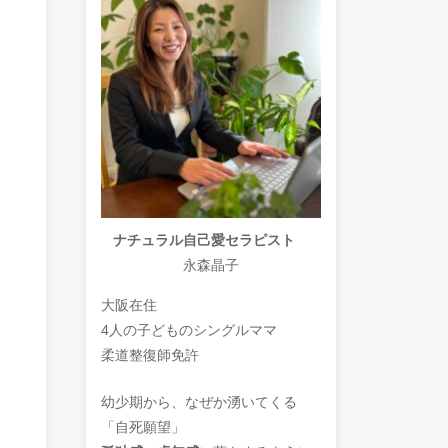
ナチュラル自己愛セラピスト
永森晶子
大阪在住
4人の子どものシングルママ
柔道整復師免許
幼少期から、なぜか湧いてくる
「自死願望」