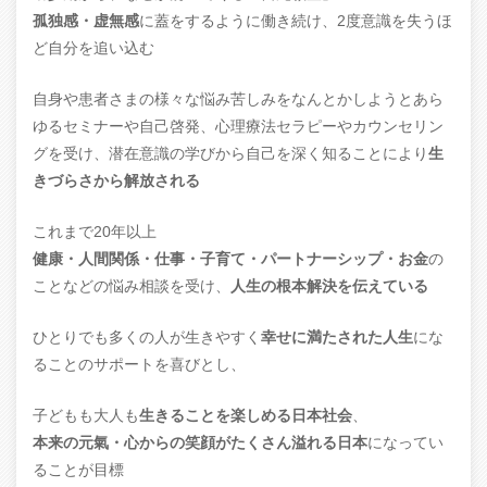
孤独感・虚無感
に蓋をするように働き続け、2度意識を失うほ
ど自分を追い込む
自身や患者さまの様々な悩み苦しみをなんとかしようとあら
ゆるセミナーや自己啓発、心理療法セラピーやカウンセリン
グを受け、潜在意識の学びから自己を深く知ることにより
生
きづらさから解放される
これまで20年以上
健康・人間関係・仕事・子育て・パートナーシップ・お金
の
ことなどの悩み相談を受け、
人生の根本解決を伝えている
ひとりでも多くの人が生きやすく
幸せに満たされた人生
にな
ることのサポートを喜びとし、
子どもも大人も
生きることを楽しめる日本社会
、
本来の元氣・心からの笑顔がたくさん溢れる日本
になってい
ることが目標